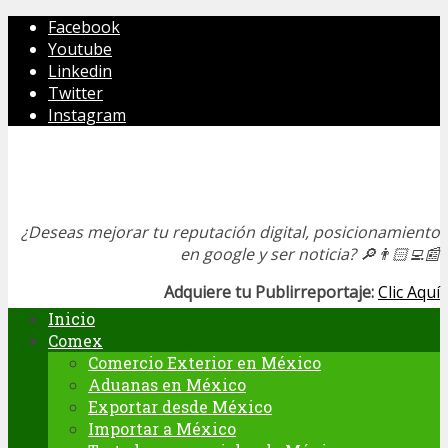
Facebook
Youtube
Linkedin
Twitter
Instagram
¿Deseas mejorar tu reputación digital, posicionamiento
en google y ser noticia?
🔎👨🏻‍💻📰
Adquiere tu Publirreportaje:
Clic Aquí
Inicio
Comex
Comercio Exterior en México
Aduanas en México
Exportar desde México
Importar a México