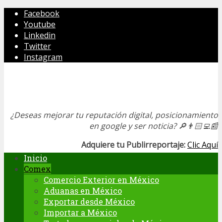
Facebook
Youtube
Linkedin
Twitter
Instagram
¿Deseas mejorar tu reputación digital, posicionamiento
en google y ser noticia?
🔎👨🏻‍💻📰
Adquiere tu Publirreportaje:
Clic Aquí
Inicio
Comex
Comercio Exterior en México
Aduanas en México
Exportar desde México
Importar a México