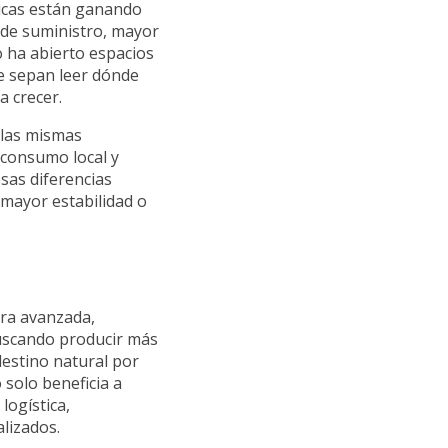
micas están ganando
s de suministro, mayor
o ha abierto espacios
e sepan leer dónde
a crecer.
 las mismas
 consumo local y
sas diferencias
mayor estabilidad o
ra avanzada,
uscando producir más
destino natural por
 solo beneficia a
logística,
lizados.