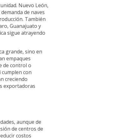
tunidad. Nuevo León,
or demanda de naves
 producción. También
taro, Guanajuato y
ica sigue atrayendo
ca grande, sino en
ican empaques
 de control o
si cumplen con
án creciendo
s exportadoras
idades, aunque de
nsión de centros de
reducir costos