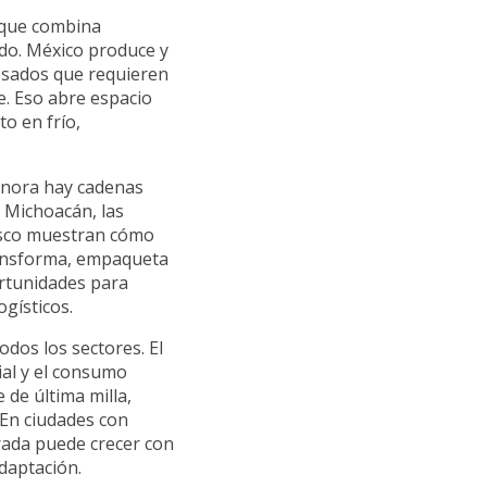
rque combina
do. México produce y
cesados que requieren
te. Eso abre espacio
o en frío,
Sonora hay cadenas
n Michoacán, las
alisco muestran cómo
ransforma, empaqueta
ortunidades para
gísticos.
odos los sectores. El
ial y el consumo
de última milla,
 En ciudades con
erada puede crecer con
adaptación.