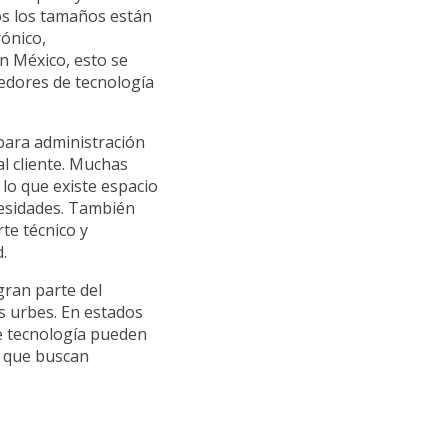
os los tamaños están
rónico,
En México, esto se
edores de tecnología
para administración
l cliente. Muchas
o que existe espacio
cesidades. También
te técnico y
.
gran parte del
s urbes. En estados
de tecnología pueden
s que buscan