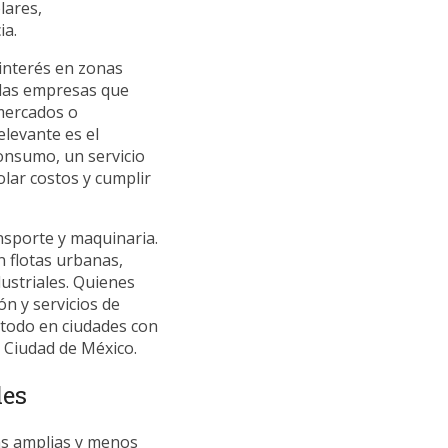
lares,
ia.
interés en zonas
n las empresas que
rmercados o
elevante es el
onsumo, un servicio
lar costos y cumplir
nsporte y maquinaria.
 flotas urbanas,
dustriales. Quienes
ón y servicios de
 todo en ciudades con
 Ciudad de México.
les
ás amplias y menos