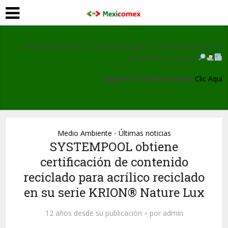
¿Deseas mejorar tu reputación digital, posicionamiento en
google y ser noticia?
Adquiere tu Publirreportaje:
Clic Aquí
Medio Ambiente
Últimas noticias
•
SYSTEMPOOL obtiene
certificación de contenido
reciclado para acrílico reciclado
en su serie KRION® Nature Lux
12 años desde su publicación
por
admin