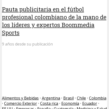
Pauta publicitaria en el fútbol
profesional colombiano de la mano de
los líderes y expertos Boommedia
Sports
9 años desde su publicación
Alimentos y Bebidas
•
Argentina
•
Brasil
•
Chile
•
Colombia
•
Comercio Exterior
•
Costa rica
•
Economía
•
Ecuador
•
EE.UU
•
Empresas
•
España
•
Guatemala
•
Medicina y Salud