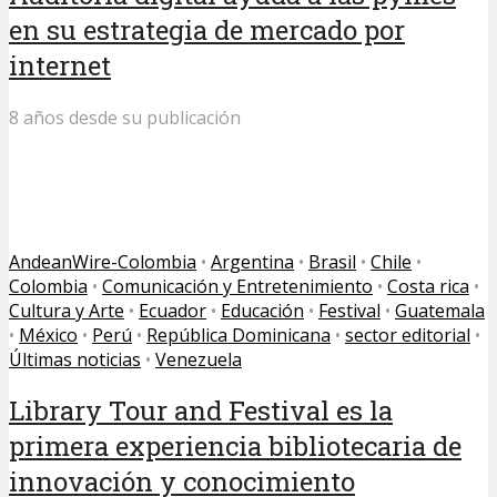
en su estrategia de mercado por
internet
8 años desde su publicación
AndeanWire-Colombia
•
Argentina
•
Brasil
•
Chile
•
Colombia
•
Comunicación y Entretenimiento
•
Costa rica
•
Cultura y Arte
•
Ecuador
•
Educación
•
Festival
•
Guatemala
•
México
•
Perú
•
República Dominicana
•
sector editorial
•
Últimas noticias
•
Venezuela
Library Tour and Festival es la
primera experiencia bibliotecaria de
innovación y conocimiento