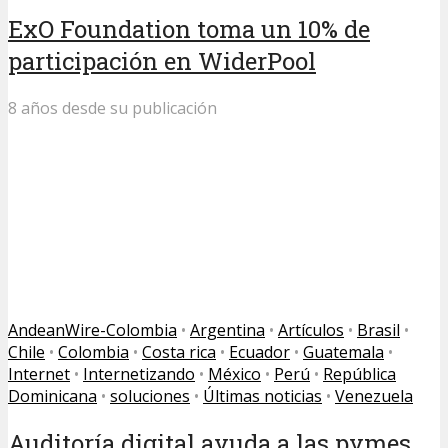
ExO Foundation toma un 10% de
participación en WiderPool
8 años desde su publicación
AndeanWire-Colombia
•
Argentina
•
Artículos
•
Brasil
•
Chile
•
Colombia
•
Costa rica
•
Ecuador
•
Guatemala
•
Internet
•
Internetizando
•
México
•
Perú
•
República
Dominicana
•
soluciones
•
Últimas noticias
•
Venezuela
Auditoría digital ayuda a las pymes