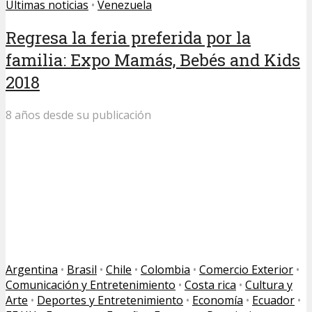
Últimas noticias
•
Venezuela
Regresa la feria preferida por la
familia: Expo Mamás, Bebés and Kids
2018
8 años desde su publicación
Argentina
•
Brasil
•
Chile
•
Colombia
•
Comercio Exterior
•
Comunicación y Entretenimiento
•
Costa rica
•
Cultura y
Arte
•
Deportes y Entretenimiento
•
Economía
•
Ecuador
•