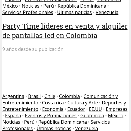
México
•
Noticias
•
Perú
•
República Dominicana
•
Servicios Profesionales
•
Últimas noticias
•
Venezuela
Party Time líderes en venta y alquiler
de pantallas led en Colombia
9 años desde su publicación
Argentina
•
Brasil
•
Chile
•
Colombia
•
Comunicación y
Entretenimiento
•
Costa rica
•
Cultura y Arte
•
Deportes y
Entretenimiento
•
Economía
•
Ecuador
•
EE.UU
•
Empresas
•
España
•
Eventos y Premiaciones
•
Guatemala
•
México
•
Noticias
•
Perú
•
República Dominicana
•
Servicios
Profesionales
•
Últimas noticias
•
Venezuela