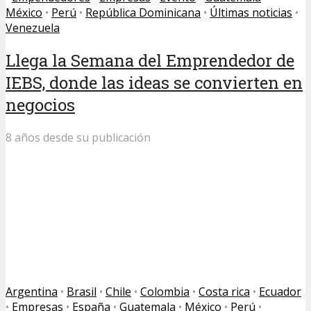
México
•
Perú
•
República Dominicana
•
Últimas noticias
•
Venezuela
Llega la Semana del Emprendedor de
IEBS, donde las ideas se convierten en
negocios
8 años desde su publicación
Argentina
•
Brasil
•
Chile
•
Colombia
•
Costa rica
•
Ecuador
•
Empresas
•
España
•
Guatemala
•
México
•
Perú
•