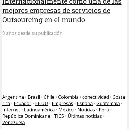
internacionalmente como una de las
mejores empresas de servicios de
Outsourcing en el mundo
8 años desde su publicación
Argentina
•
Brasil
•
Chile
•
Colombia
•
conectividad
•
Costa
rica
•
Ecuador
•
EE.UU
•
Empresas
•
España
•
Guatemala
•
Internet
•
Latinoamérica
•
México
•
Noticias
•
Perú
•
República Dominicana
•
TICS
•
Últimas noticias
•
Venezuela