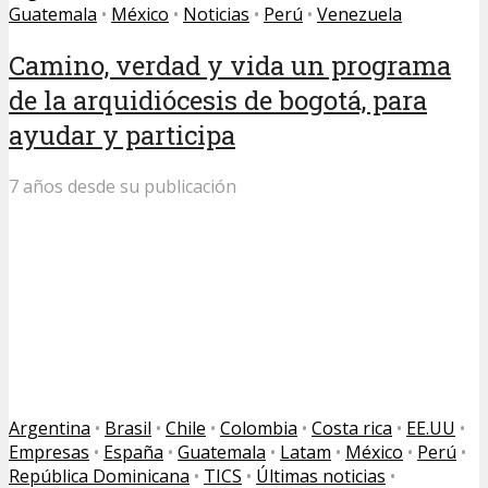
Guatemala
•
México
•
Noticias
•
Perú
•
Venezuela
Camino, verdad y vida un programa
de la arquidiócesis de bogotá, para
ayudar y participa
7 años desde su publicación
Argentina
•
Brasil
•
Chile
•
Colombia
•
Costa rica
•
EE.UU
•
Empresas
•
España
•
Guatemala
•
Latam
•
México
•
Perú
•
República Dominicana
•
TICS
•
Últimas noticias
•