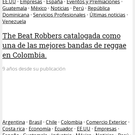
EE.UU
•
Empresas
•
España
•
Eventos y Premiaciones
•
Guatemala
•
México
•
Noticias
•
Perú
•
República
Dominicana
•
Servicios Profesionales
•
Últimas noticias
•
Venezuela
The Beat Robbers catalogada como
una de las mejores bandas de reggae
en Colombia.
9 años desde su publicación
Argentina
•
Brasil
•
Chile
•
Colombia
•
Comercio Exterior
•
Costa rica
•
Economía
•
Ecuador
•
EE.UU
•
Empresas
•