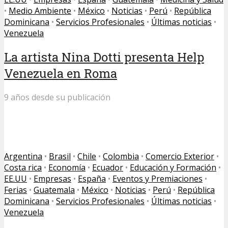
•
Medio Ambiente
•
México
•
Noticias
•
Perú
•
República
Dominicana
•
Servicios Profesionales
•
Últimas noticias
•
Venezuela
La artista Nina Dotti presenta Help
Venezuela en Roma
9 años desde su publicación
Argentina
•
Brasil
•
Chile
•
Colombia
•
Comercio Exterior
•
Costa rica
•
Economía
•
Ecuador
•
Educación y Formación
•
EE.UU
•
Empresas
•
España
•
Eventos y Premiaciones
•
Ferias
•
Guatemala
•
México
•
Noticias
•
Perú
•
República
Dominicana
•
Servicios Profesionales
•
Últimas noticias
•
Venezuela