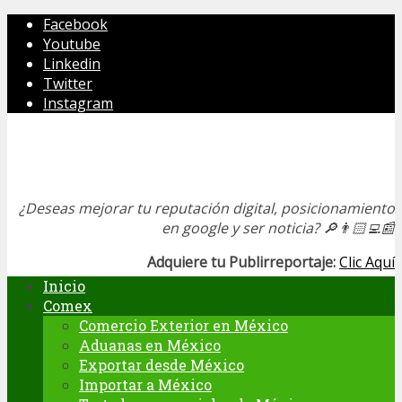
Facebook
Youtube
Linkedin
Twitter
Instagram
¿Deseas mejorar tu reputación digital, posicionamiento
en google y ser noticia?
🔎👨🏻‍💻📰
Adquiere tu Publirreportaje:
Clic Aquí
Inicio
Comex
Comercio Exterior en México
Aduanas en México
Exportar desde México
Importar a México