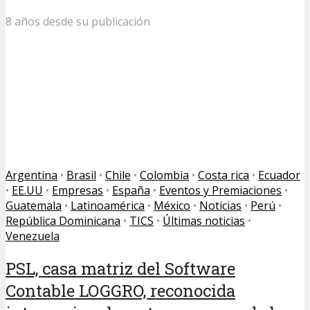
8 años desde su publicación
Argentina
•
Brasil
•
Chile
•
Colombia
•
Costa rica
•
Ecuador
•
EE.UU
•
Empresas
•
España
•
Eventos y Premiaciones
•
Guatemala
•
Latinoamérica
•
México
•
Noticias
•
Perú
•
República Dominicana
•
TICS
•
Últimas noticias
•
Venezuela
PSL, casa matriz del Software
Contable LOGGRO, reconocida