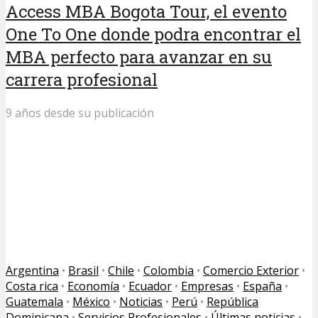
Access MBA Bogota Tour, el evento
One To One donde podra encontrar el
MBA perfecto para avanzar en su
carrera profesional
9 años desde su publicación
Argentina
•
Brasil
•
Chile
•
Colombia
•
Comercio Exterior
•
Costa rica
•
Economía
•
Ecuador
•
Empresas
•
España
•
Guatemala
•
México
•
Noticias
•
Perú
•
República
Dominicana
•
Servicios Profesionales
•
Últimas noticias
•