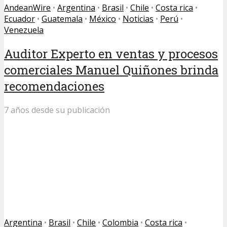
AndeanWire
•
Argentina
•
Brasil
•
Chile
•
Costa rica
•
Ecuador
•
Guatemala
•
México
•
Noticias
•
Perú
•
Venezuela
Auditor Experto en ventas y procesos
comerciales Manuel Quiñones brinda
recomendaciones
7 años desde su publicación
Argentina
•
Brasil
•
Chile
•
Colombia
•
Costa rica
•