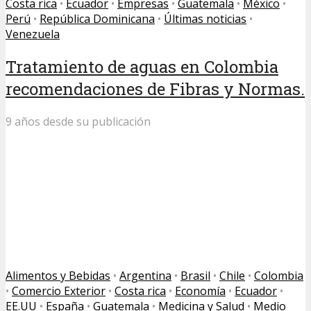
Costa rica
•
Ecuador
•
Empresas
•
Guatemala
•
México
•
Perú
•
República Dominicana
•
Últimas noticias
•
Venezuela
Tratamiento de aguas en Colombia
recomendaciones de Fibras y Normas.
9 años desde su publicación
Alimentos y Bebidas
•
Argentina
•
Brasil
•
Chile
•
Colombia
•
Comercio Exterior
•
Costa rica
•
Economía
•
Ecuador
•
EE.UU
•
España
•
Guatemala
•
Medicina y Salud
•
Medio