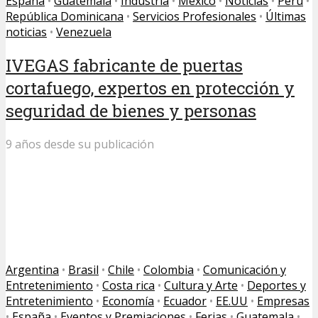
España
•
Guatemala
•
Industria
•
México
•
Noticias
•
Perú
•
República Dominicana
•
Servicios Profesionales
•
Últimas
noticias
•
Venezuela
IVEGAS fabricante de puertas
cortafuego, expertos en protección y
seguridad de bienes y personas
9 años desde su publicación
Argentina
•
Brasil
•
Chile
•
Colombia
•
Comunicación y
Entretenimiento
•
Costa rica
•
Cultura y Arte
•
Deportes y
Entretenimiento
•
Economía
•
Ecuador
•
EE.UU
•
Empresas
•
España
•
Eventos y Premiaciones
•
Ferias
•
Guatemala
•