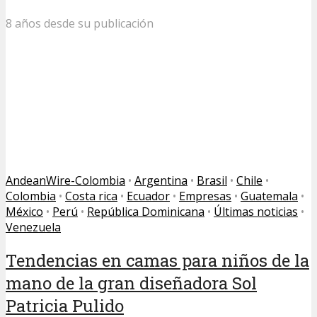
8 años desde su publicación
AndeanWire-Colombia
•
Argentina
•
Brasil
•
Chile
•
Colombia
•
Costa rica
•
Ecuador
•
Empresas
•
Guatemala
•
México
•
Perú
•
República Dominicana
•
Últimas noticias
•
Venezuela
Tendencias en camas para niños de la
mano de la gran diseñadora Sol
Patricia Pulido