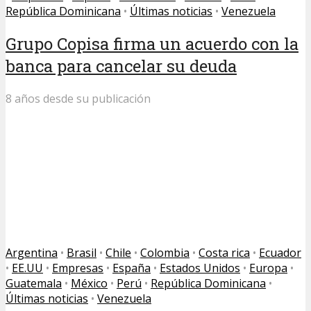
República Dominicana
•
Últimas noticias
•
Venezuela
Grupo Copisa firma un acuerdo con la
banca para cancelar su deuda
8 años desde su publicación
Argentina
•
Brasil
•
Chile
•
Colombia
•
Costa rica
•
Ecuador
•
EE.UU
•
Empresas
•
España
•
Estados Unidos
•
Europa
•
Guatemala
•
México
•
Perú
•
República Dominicana
•
Últimas noticias
•
Venezuela