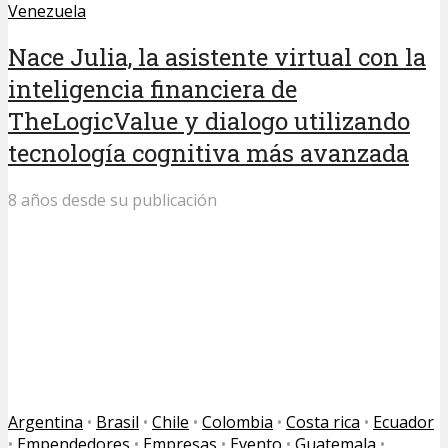
Venezuela
Nace Julia, la asistente virtual con la
inteligencia financiera de
TheLogicValue y dialogo utilizando
tecnología cognitiva más avanzada
8 años desde su publicación
Argentina
•
Brasil
•
Chile
•
Colombia
•
Costa rica
•
Ecuador
•
Empendedores
•
Empresas
•
Evento
•
Guatemala
•