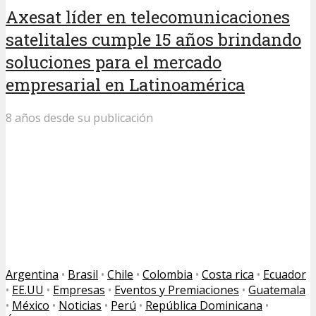
Axesat líder en telecomunicaciones
satelitales cumple 15 años brindando
soluciones para el mercado
empresarial en Latinoamérica
8 años desde su publicación
Argentina
•
Brasil
•
Chile
•
Colombia
•
Costa rica
•
Ecuador
•
EE.UU
•
Empresas
•
Eventos y Premiaciones
•
Guatemala
•
México
•
Noticias
•
Perú
•
República Dominicana
•