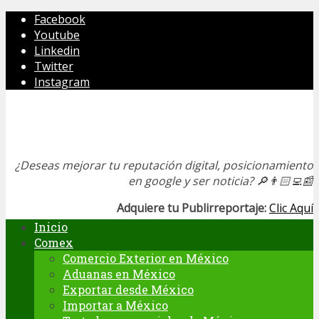
Facebook
Youtube
Linkedin
Twitter
Instagram
¿Deseas mejorar tu reputación digital, posicionamiento
en google y ser noticia?
🔎👨🏻‍💻📰
Adquiere tu Publirreportaje:
Clic Aquí
Inicio
Comex
Comercio Exterior en México
Aduanas en México
Exportar desde México
Importar a México