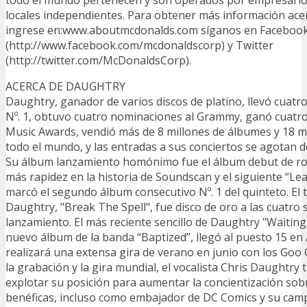
locales independientes. Para obtener más información ace
ingrese en:www.aboutmcdonalds.com síganos en Faceboo
(http://www.facebook.com/mcdonaldscorp) y Twitter
(http://twitter.com/McDonaldsCorp).
ACERCA DE DAUGHTRY
Daughtry, ganador de varios discos de platino, llevó cuatro
Nº. 1, obtuvo cuatro nominaciones al Grammy, ganó cuatr
Music Awards, vendió más de 8 millones de álbumes y 18 m
todo el mundo, y las entradas a sus conciertos se agotan 
Su álbum lanzamiento homónimo fue el álbum debut de ro
más rapidez en la historia de Soundscan y el siguiente “Le
marcó el segundo álbum consecutivo Nº. 1 del quinteto. El 
Daughtry, "Break The Spell", fue disco de oro a las cuatro
lanzamiento. El más reciente sencillo de Daughtry "Waitin
nuevo álbum de la banda “Baptized”, llegó al puesto 15 en
realizará una extensa gira de verano en junio con los Goo
la grabación y la gira mundial, el vocalista Chris Daughtry
explotar su posición para aumentar la concientización so
benéficas, incluso como embajador de DC Comics y su ca