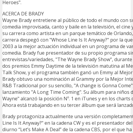
Heroes".
ACERCA DE BRADY
Wayne Brady entretiene al público de todo el mundo con s
comedia improvisada, canto y baile en la televisión, el cine
su carrera como artista en un parque temático de Orlando, 
carrera despegó con "Whose Line Is It Anyway?" por la q
2003 a la mejor actuación individual en un programa de va
comedia. Brady fue presentador de su propio programa si
entrevistas/variedades, "The Wayne Brady Show", durante
dos premios Emmy Daytime de la televisión matutina al Me
Talk Show, y el programa también ganó un Emmy al Mejor 
Brady obtuvo una nominación al Grammy por la Mejor Inte
R&B Tradicional por su sencillo, "A change is Gonna Come"
lanzamiento "A Long Time Coming". Su álbum para niños d
Wayne" alcanzó la posición Nº. 1 en iTunes y en los charts
Ahora está trabajando en su tercer álbum que será lanzado
Brady protagoniza actualmente una versión completamen
Line Is It Anyway?" en la cadena CW y es el presentador de
diurno “Let’s Make A Deal” de la cadena CBS, por el que h