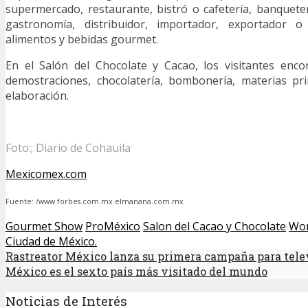
supermercado, restaurante, bistró o cafetería, banquete
gastronomía, distribuidor, importador, exportador
alimentos y bebidas gourmet.
En el Salón del Chocolate y Cacao, los visitantes enco
demostraciones, chocolatería, bombonería, materias pr
elaboración.
Foto:; Diario de Cohauila
Mexicomex.com
Fuente: /www.forbes.com.mx elmanana.com.mx
Gourmet Show
ProMéxico
Salon del Cacao y Chocolate
Wor
Ciudad de México.
Rastreator México lanza su primera campaña para tele
México es el sexto país más visitado del mundo
Noticias de Interés