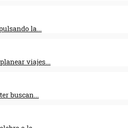
ulsando la...
lanear viajes...
er buscan...
lebra a la...