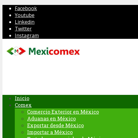
Facebook
Youtube
Linkedin
Twitter
Instagram
Inicio
Comex
Comercio Exterior en México
Aduanas en México
Exportar desde México
Importar a México