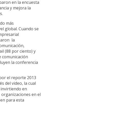
iparon en la encuesta
ancia y mejora la
s.
ndo más
el global. Cuando se
mpresarial
caron la
comunicación,
il (88 por ciento) y
de comunicación
cluyen la conferencia
por el reporte 2013
s del video, la cual
invirtiendo en
s organizaciones en el
een para esta