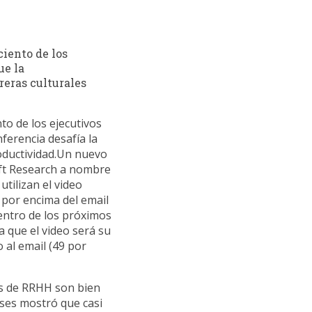
iento de los
ue la
reras culturales
to de los ejecutivos
erencia desafía la
roductividad.Un nuevo
ift Research a nombre
tilizan el video
 por encima del email
entro de los próximos
a que el video será su
al email (49 por
es de RRHH son bien
íses mostró que casi