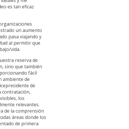
 ideales y me
eo es tan eficaz
 organizaciones
mostrado un aumento
ado pasa viajando y
tad al permitir que
bajo/vida.
nuestra reserva de
ón, sino que también
porcionando fácil
un ambiente de
Vicepresidente de
 contratación,
isibles, los
almente relevantes.
ra de la comprensión
 todas áreas donde los
mentado de primera