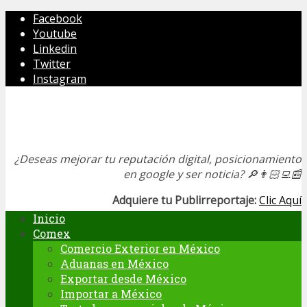
Facebook
Youtube
Linkedin
Twitter
Instagram
¿Deseas mejorar tu reputación digital, posicionamiento
en google y ser noticia?
🔎👨🏻‍💻📰
Adquiere tu Publirreportaje:
Clic Aquí
Inicio
Comex
Comercio Exterior en México
Aduanas en México
Exportar desde México
Importar a México