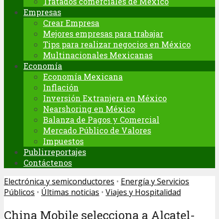
Tratados comerciales de México
Empresas
Crear Empresa
Mejores empresas para trabajar
Tips para realizar negocios en México
Multinacionales Mexicanas
Economía
Economía Mexicana
Inflación
Inversión Extranjera en México
Nearshoring en México
Balanza de Pagos y Comercial
Mercado Público de Valores
Impuestos
Publirreportajes
Contáctenos
Electrónica y semiconductores
•
Energía y Servicios
Públicos
•
Últimas noticias
•
Viajes y Hospitalidad
China Mobile selecciona a Alcatel-