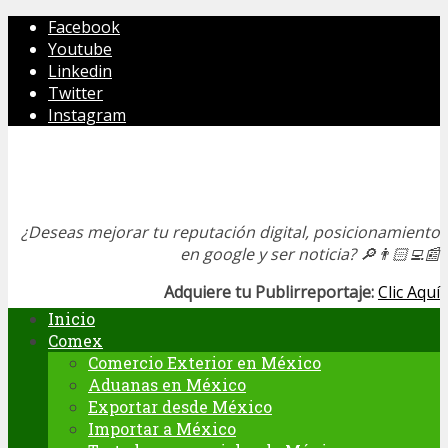
Facebook
Youtube
Linkedin
Twitter
Instagram
¿Deseas mejorar tu reputación digital, posicionamiento
en google y ser noticia?
🔎👨🏻‍💻📰
Adquiere tu Publirreportaje:
Clic Aquí
Inicio
Comex
Comercio Exterior en México
Aduanas en México
Exportar desde México
Importar a México