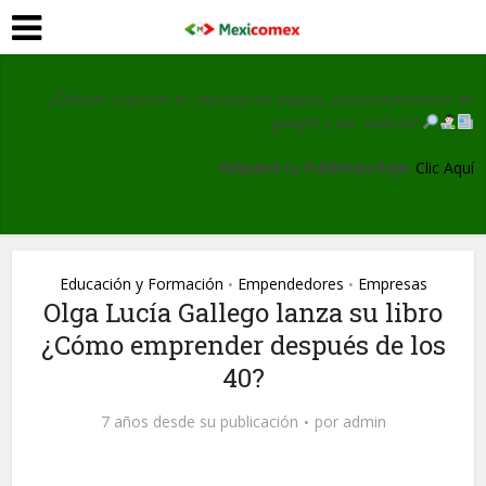
¿Deseas mejorar tu reputación digital, posicionamiento en
google y ser noticia?
Adquiere tu Publirreportaje:
Clic Aquí
Educación y Formación
Empendedores
Empresas
•
•
Olga Lucía Gallego lanza su libro
¿Cómo emprender después de los
40?
7 años desde su publicación
por
admin