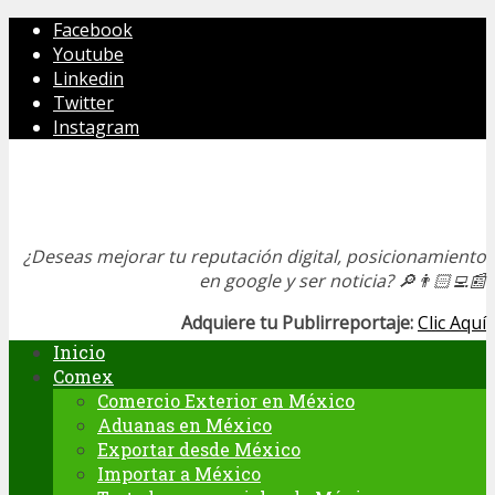
Facebook
Youtube
Linkedin
Twitter
Instagram
¿Deseas mejorar tu reputación digital, posicionamiento
en google y ser noticia?
🔎👨🏻‍💻📰
Adquiere tu Publirreportaje:
Clic Aquí
Inicio
Comex
Comercio Exterior en México
Aduanas en México
Exportar desde México
Importar a México