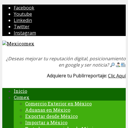
Facebook
Youtube
Linkedin
Twitter
Instagram
¿Deseas mejorar tu reputación digital, posicionamiento
en google y ser noticia?
Adquiere tu Publirreportaje:
Clic Aquí
Inicio
Comex
Comercio Exterior en México
Aduanas en México
Exportar desde México
Importar a México