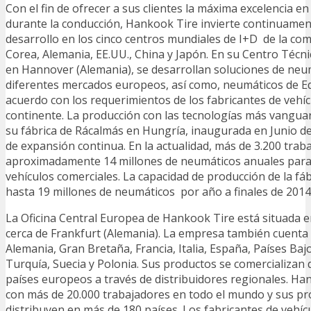
Con el fin de ofrecer a sus clientes la máxima excelencia en 
durante la conducción, Hankook Tire invierte continuament
desarrollo en los cinco centros mundiales de I+D de la co
Corea, Alemania, EE.UU., China y Japón. En su Centro Técn
en Hannover (Alemania), se desarrollan soluciones de neu
diferentes mercados europeos, así como, neumáticos de Eq
acuerdo con los requerimientos de los fabricantes de vehíc
continente. La producción con las tecnologías más vanguar
su fábrica de Rácalmás en Hungría, inaugurada en Junio d
de expansión continua. En la actualidad, más de 3.200 tra
aproximadamente 14 millones de neumáticos anuales para
vehículos comerciales. La capacidad de producción de la fá
hasta 19 millones de neumáticos por año a finales de 201
La Oficina Central Europea de Hankook Tire está situada 
cerca de Frankfurt (Alemania). La empresa también cuenta
Alemania, Gran Bretaña, Francia, Italia, España, Países Baj
Turquía, Suecia y Polonia. Sus productos se comercializan
países europeos a través de distribuidores regionales. Ha
con más de 20.000 trabajadores en todo el mundo y sus pr
distribuyen en más de 180 países. Los fabricantes de vehícu