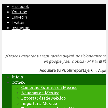
Facebook
Youtube
Linkedin
Twitter
Instagram
¿Deseas mejorar tu reputación digital, posicionamiento
en google y ser noticia?
🔎👨🏻‍💻📰
Adquiere tu Publirreportaje:
Clic Aquí
Inicio
Comex
Comercio Exterior en México
Aduanas en México
Exportar desde México
Importar a México