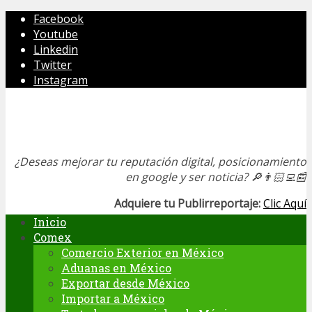
Facebook
Youtube
Linkedin
Twitter
Instagram
¿Deseas mejorar tu reputación digital, posicionamiento
en google y ser noticia?
🔎👨🏻‍💻📰
Adquiere tu Publirreportaje:
Clic Aquí
Inicio
Comex
Comercio Exterior en México
Aduanas en México
Exportar desde México
Importar a México