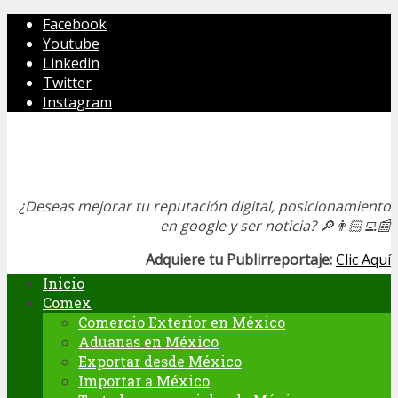
Facebook
Youtube
Linkedin
Twitter
Instagram
¿Deseas mejorar tu reputación digital, posicionamiento
en google y ser noticia?
🔎👨🏻‍💻📰
Adquiere tu Publirreportaje:
Clic Aquí
Inicio
Comex
Comercio Exterior en México
Aduanas en México
Exportar desde México
Importar a México