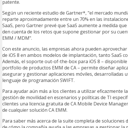
patente.
Según un reciente estudio de Gartner*, "el mercado mundi
reparte aproximadamente entre un 70% en las instalacion
SaaS, pero Gartner prevé que SaaS aumente a medida que
den cuenta de los retos que supone gestionar por su cuent
EMM / MDM".
Con este anuncio, las empresas ahora pueden aprovechar 
de iOS 8 en ambos modelos de implantación, tanto SaaS c
Además, el soporte out-of-the-box para iOS 8 – disponible
portfolio de productos EMM de CA – permite diseñar aplic
asegurar y gestionar aplicaciones móviles, desarrolladas u
lenguaje de programación SWIFT.
Para ayudar aún más a los clientes a utilizar eficazmente l
gestión de movilidad en escenarios y políticas de TI específ
clientes una licencia gratuita de CA Mobile Device Manag
de cualquier solución CA EMM.
Para saber más acerca de la suite completa de soluciones d
de cómo la compañía ayuda a las empresas a gestionar la m