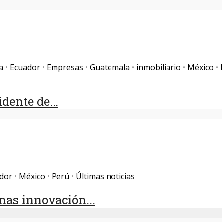
a
•
Ecuador
•
Empresas
•
Guatemala
•
inmobiliario
•
México
•
dente de...
dor
•
México
•
Perú
•
Últimas noticias
nas innovación...