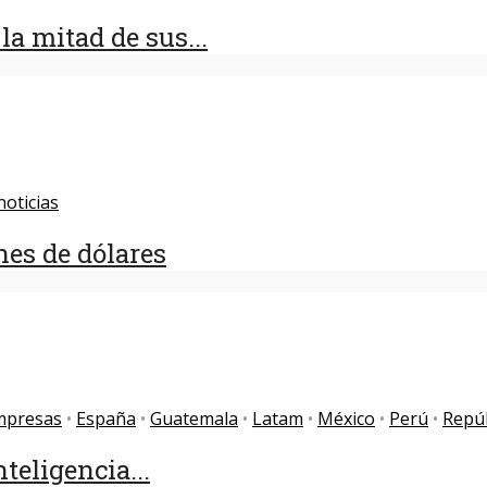
a mitad de sus...
noticias
nes de dólares
mpresas
•
España
•
Guatemala
•
Latam
•
México
•
Perú
•
Repú
nteligencia...