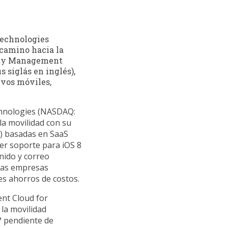
Technologies
camino hacia la
lity Management
 siglás en inglés),
tivos móviles,
hnologies (NASDAQ:
la movilidad con su
) basadas en SaaS
cer soporte para iOS 8
enido y correo
 las empresas
es ahorros de costos.
nt Cloud for
 la movilidad
™ pendiente de