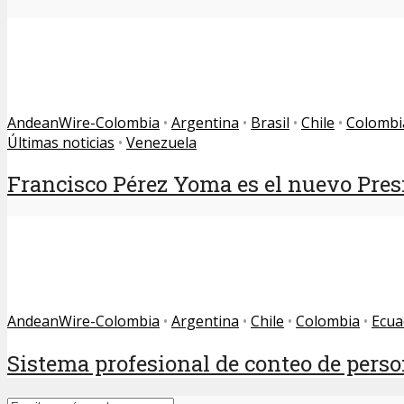
AndeanWire-Colombia
•
Argentina
•
Brasil
•
Chile
•
Colombi
Últimas noticias
•
Venezuela
Francisco Pérez Yoma es el nuevo Presi
AndeanWire-Colombia
•
Argentina
•
Chile
•
Colombia
•
Ecua
Sistema profesional de conteo de perso