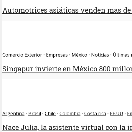
Automotrices asiáticas venden mas de l
Comercio Exterior
•
Empresas
•
México
•
Noticias
•
Últimas 
Singapur invierte en México 800 millo
Argentina
•
Brasil
•
Chile
•
Colombia
•
Costa rica
•
EE.UU
•
E
Nace Julia, la asistente virtual con la i