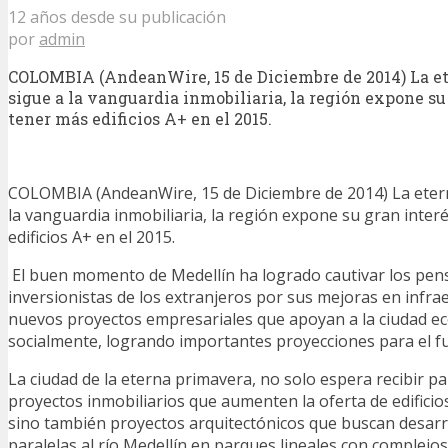
12 años desde su publicación
por
admin
COLOMBIA (AndeanWire, 15 de Diciembre de 2014) La e
sigue a la vanguardia inmobiliaria, la región expone su
tener más edificios A+ en el 2015.
COLOMBIA (AndeanWire, 15 de Diciembre de 2014) La eter
la vanguardia inmobiliaria, la región expone su gran inter
edificios A+ en el 2015.
El buen momento de Medellín ha logrado cautivar los pe
inversionistas de los extranjeros por sus mejoras en infra
nuevos proyectos empresariales que apoyan a la ciudad e
socialmente, logrando importantes proyecciones para el fut
La ciudad de la eterna primavera, no solo espera recibir p
proyectos inmobiliarios que aumenten la oferta de edificios
sino también proyectos arquitectónicos que buscan desarro
paralelas al río Medellín en parques lineales con complejo