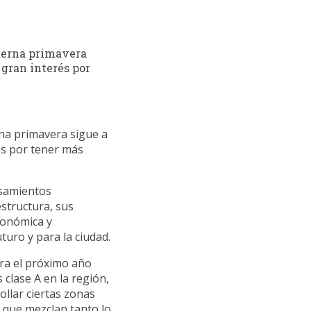
terna primavera
 gran interés por
na primavera sigue a
és por tener más
nsamientos
estructura, sus
conómica y
uro y para la ciudad.
ara el próximo año
 clase A en la región,
llar ciertas zonas
s que mezclan tanto lo