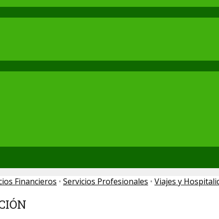
cios Financieros
•
Servicios Profesionales
•
Viajes y Hospitali
CIÓN