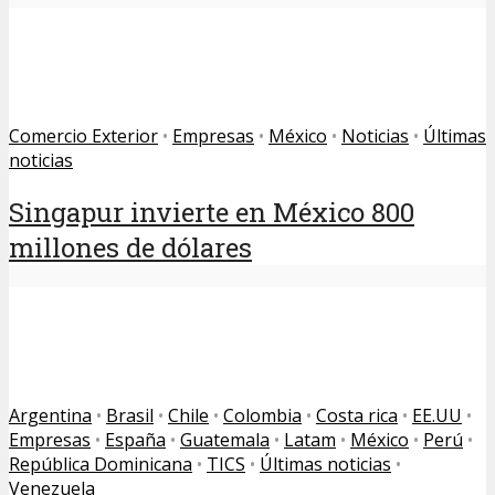
Comercio Exterior
•
Empresas
•
México
•
Noticias
•
Últimas
noticias
Singapur invierte en México 800
millones de dólares
Argentina
•
Brasil
•
Chile
•
Colombia
•
Costa rica
•
EE.UU
•
Empresas
•
España
•
Guatemala
•
Latam
•
México
•
Perú
•
República Dominicana
•
TICS
•
Últimas noticias
•
Venezuela