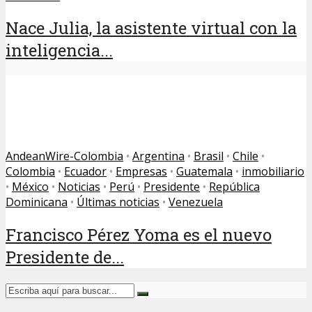
Nace Julia, la asistente virtual con la
inteligencia...
AndeanWire-Colombia
•
Argentina
•
Brasil
•
Chile
•
Colombia
•
Ecuador
•
Empresas
•
Guatemala
•
inmobiliario
•
México
•
Noticias
•
Perú
•
Presidente
•
República
Dominicana
•
Últimas noticias
•
Venezuela
Francisco Pérez Yoma es el nuevo
Presidente de...