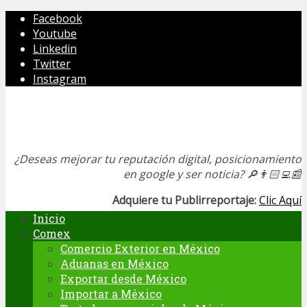
Facebook
Youtube
Linkedin
Twitter
Instagram
¿Deseas mejorar tu reputación digital, posicionamiento
en google y ser noticia?
🔎👨🏻‍💻📰
Adquiere tu Publirreportaje:
Clic Aquí
Inicio
Comex
Comercio Exterior en México
Aduanas en México
Exportar desde México
Importar a México