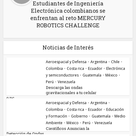
Estudiantes de Ingeniería
Electrónica colombianos se
enfrentan al reto MERCURY
ROBOTICS CHALLENGE
Noticias de Interés
Aeroespacial y Defensa
•
Argentina
•
Chile
•
Colombia
•
Costa rica
•
Ecuador
•
Electrónica
y semiconductores
•
Guatemala
•
México
•
Perú
•
Venezuela
Descarga las ondas
gravitacionales a tu celular
o pc...
Aeroespacial y Defensa
•
Argentina
•
Colombia
•
Costa rica
•
Ecuador
•
Educación
y Formación
•
Gobierno
•
Guatemala
•
Medio
Ambiente
•
México
•
Perú
•
Venezuela
Científicos Anuncian la
Detección de Ondas...