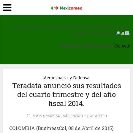
¿Deseas mejorar tu reputación digital, posicionamiento en
google y ser noticia?
Adquiere tu Publirreportaje:
Clic Aquí
Aeroespacial y Defensa
Teradata anunció sus resultados
del cuarto trimestre y del año
fiscal 2014.
11 años desde su publicación
por
admin
COLOMBIA (BusinessCol, 08 de Abril de 2015)