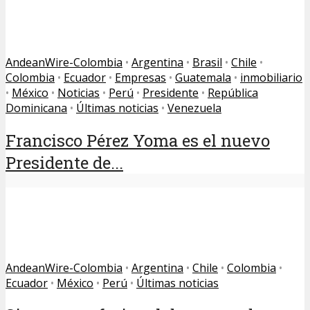
AndeanWire-Colombia
•
Argentina
•
Brasil
•
Chile
•
Colombia
•
Ecuador
•
Empresas
•
Guatemala
•
inmobiliario
•
México
•
Noticias
•
Perú
•
Presidente
•
República
Dominicana
•
Últimas noticias
•
Venezuela
Francisco Pérez Yoma es el nuevo
Presidente de...
AndeanWire-Colombia
•
Argentina
•
Chile
•
Colombia
•
Ecuador
•
México
•
Perú
•
Últimas noticias