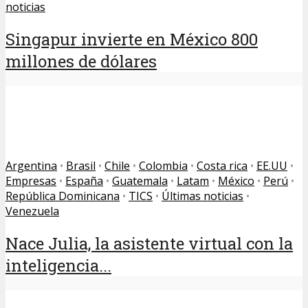
noticias
Singapur invierte en México 800
millones de dólares
Argentina
•
Brasil
•
Chile
•
Colombia
•
Costa rica
•
EE.UU
•
Empresas
•
España
•
Guatemala
•
Latam
•
México
•
Perú
•
República Dominicana
•
TICS
•
Últimas noticias
•
Venezuela
Nace Julia, la asistente virtual con la
inteligencia...