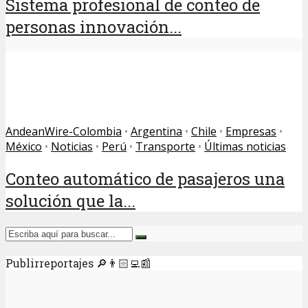
Sistema profesional de conteo de
personas innovación...
AndeanWire-Colombia
•
Argentina
•
Chile
•
Empresas
•
México
•
Noticias
•
Perú
•
Transporte
•
Últimas noticias
Conteo automático de pasajeros una
solución que la...
Publirreportajes 🔎👨🏻‍💻📰