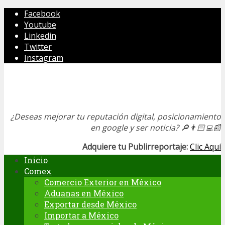
Facebook
Youtube
Linkedin
Twitter
Instagram
¿Deseas mejorar tu reputación digital, posicionamiento
en google y ser noticia?
🔎👨🏻‍💻📰
Adquiere tu Publirreportaje:
Clic Aquí
Inicio
Comex
Comercio Exterior en México
Aduanas en México
Exportar desde México
Importar a México