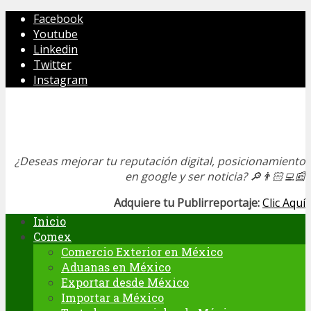
Facebook
Youtube
Linkedin
Twitter
Instagram
¿Deseas mejorar tu reputación digital, posicionamiento
en google y ser noticia?
🔎👨🏻‍💻📰
Adquiere tu Publirreportaje:
Clic Aquí
Inicio
Comex
Comercio Exterior en México
Aduanas en México
Exportar desde México
Importar a México