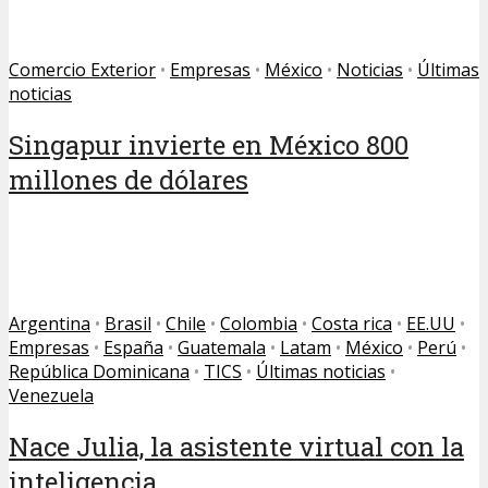
Comercio Exterior
•
Empresas
•
México
•
Noticias
•
Últimas
noticias
Singapur invierte en México 800
millones de dólares
Argentina
•
Brasil
•
Chile
•
Colombia
•
Costa rica
•
EE.UU
•
Empresas
•
España
•
Guatemala
•
Latam
•
México
•
Perú
•
República Dominicana
•
TICS
•
Últimas noticias
•
Venezuela
Nace Julia, la asistente virtual con la
inteligencia...