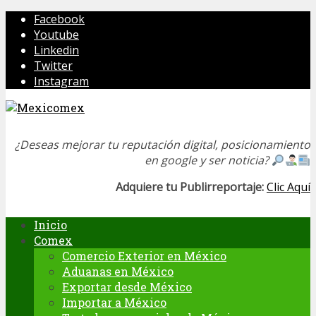
Facebook
Youtube
Linkedin
Twitter
Instagram
¿Deseas mejorar tu reputación digital, posicionamiento
en google y ser noticia?
Adquiere tu Publirreportaje:
Clic Aquí
Inicio
Comex
Comercio Exterior en México
Aduanas en México
Exportar desde México
Importar a México