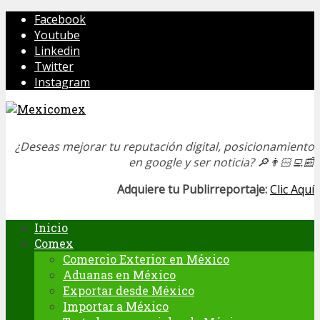
Facebook
Youtube
Linkedin
Twitter
Instagram
¿Deseas mejorar tu reputación digital, posicionamiento
en google y ser noticia?
🔎👨🏻‍💻📰
Adquiere tu Publirreportaje:
Clic Aquí
Inicio
Comex
Comercio Exterior en México
Aduanas en México
Exportar desde México
Importar a México