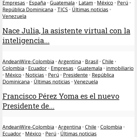
Empresas
•
España
•
Guatemala
•
Latam
•
México
•
Perú
•
República Dominicana
•
TICS
•
Últimas noticias
•
Venezuela
Nace Julia, la asistente virtual con la
inteligencia...
AndeanWire-Colombia
•
Argentina
•
Brasil
•
Chile
•
Colombia
•
Ecuador
•
Empresas
•
Guatemala
•
inmobiliario
•
México
•
Noticias
•
Perú
•
Presidente
•
República
Dominicana
•
Últimas noticias
•
Venezuela
Francisco Pérez Yoma es el nuevo
Presidente de...
AndeanWire-Colombia
•
Argentina
•
Chile
•
Colombia
•
Ecuador
•
México
•
Perú
•
Últimas noticias