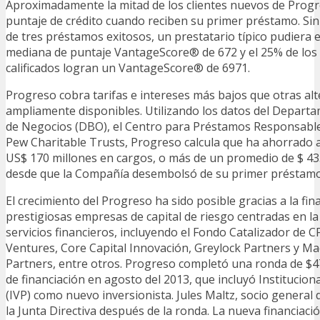
Aproximadamente la mitad de los clientes nuevos de Progr
puntaje de crédito cuando reciben su primer préstamo. S
de tres préstamos exitosos, un prestatario típico pudiera 
mediana de puntaje VantageScore® de 672 y el 25% de los 
calificados logran un VantageScore® de 6971.
Progreso cobra tarifas e intereses más bajos que otras alt
ampliamente disponibles. Utilizando los datos del Depart
de Negocios (DBO), el Centro para Préstamos Responsables 
Pew Charitable Trusts, Progreso calcula que ha ahorrado a 
US$ 170 millones en cargos, o más de un promedio de $ 435
desde que la Compañía desembolsó de su primer préstamo
El crecimiento del Progreso ha sido posible gracias a la fin
prestigiosas empresas de capital de riesgo centradas en l
servicios financieros, incluyendo el Fondo Catalizador de CF
Ventures, Core Capital Innovación, Greylock Partners y Ma
Partners, entre otros. Progreso completó una ronda de $4
de financiación en agosto del 2013, que incluyó Institucio
(IVP) como nuevo inversionista. Jules Maltz, socio general 
la Junta Directiva después de la ronda. La nueva financiaci