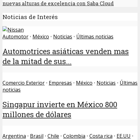
nuevas alturas de excelencia con Saba Cloud
Noticias de Interés
Automotor
•
México
•
Noticias
•
Últimas noticias
Automotrices asiáticas venden mas
de la mitad de sus...
Comercio Exterior
•
Empresas
•
México
•
Noticias
•
Últimas
noticias
Singapur invierte en México 800
millones de dólares
Argentina
•
Brasil
•
Chile
•
Colombia
•
Costa rica
•
EE.UU
•