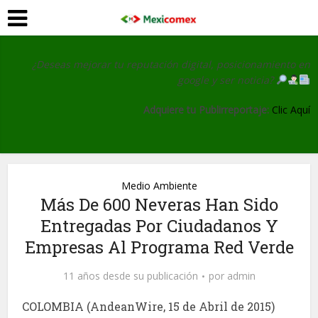
¿Deseas mejorar tu reputación digital, posicionamiento en
google y ser noticia?
Adquiere tu Publirreportaje:
Clic Aquí
Medio Ambiente
Más De 600 Neveras Han Sido
Entregadas Por Ciudadanos Y
Empresas Al Programa Red Verde
11 años desde su publicación
por
admin
COLOMBIA (AndeanWire, 15 de Abril de 2015)