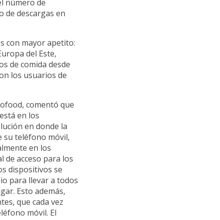
 el número de
o de descargas en
es con mayor apetito:
Europa del Este,
dos de comida desde
on los usuarios de
llofood, comentó que
está en los
olución en donde la
 su teléfono móvil,
almente en los
l de acceso para los
os dispositivos se
io para llevar a todos
ugar. Esto además,
tes, que cada vez
léfono móvil. El