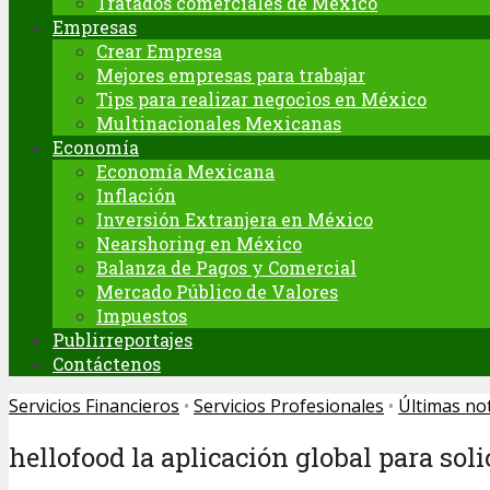
Tratados comerciales de México
Empresas
Crear Empresa
Mejores empresas para trabajar
Tips para realizar negocios en México
Multinacionales Mexicanas
Economía
Economía Mexicana
Inflación
Inversión Extranjera en México
Nearshoring en México
Balanza de Pagos y Comercial
Mercado Público de Valores
Impuestos
Publirreportajes
Contáctenos
Servicios Financieros
•
Servicios Profesionales
•
Últimas not
hellofood la aplicación global para sol