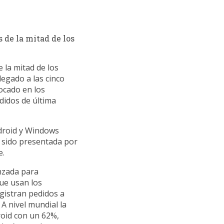
de la mitad de los
la mitad de los
legado a las cinco
ocado en los
edidos de última
ndroid y Windows
 sido presentada por
e.
anzada para
que usan los
egistran pedidos a
 A nivel mundial la
roid con un 62%,