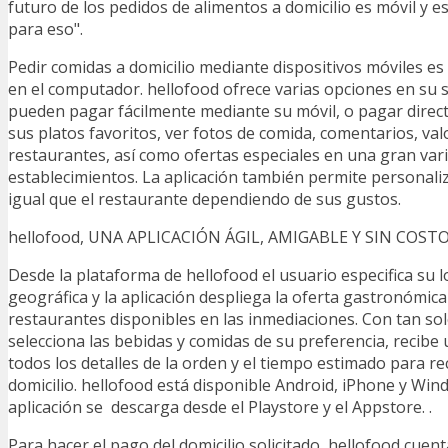
futuro de los pedidos de alimentos a domicilio es móvil y
para eso".
Pedir comidas a domicilio mediante dispositivos móviles e
en el computador. hellofood ofrece varias opciones en su si
pueden pagar fácilmente mediante su móvil, o pagar dire
sus platos favoritos, ver fotos de comida, comentarios, val
restaurantes, así como ofertas especiales en una gran var
establecimientos. La aplicación también permite personali
igual que el restaurante dependiendo de sus gustos.
hellofood, UNA APLICACIÓN ÁGIL, AMIGABLE Y SIN COST
Desde la plataforma de hellofood el usuario especifica su l
geográfica y la aplicación despliega la oferta gastronómica
restaurantes disponibles en las inmediaciones. Con tan sol
selecciona las bebidas y comidas de su preferencia, recibe 
todos los detalles de la orden y el tiempo estimado para rec
domicilio. hellofood está disponible Android, iPhone y Wi
aplicación se descarga desde el Playstore y el Appstore. .
Para hacer el pago del domicilio solicitado, hellofood cuent