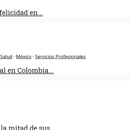
licidad en...
 Salud
•
México
•
Servicios Profesionales
l en Colombia...
a mitad de sus...