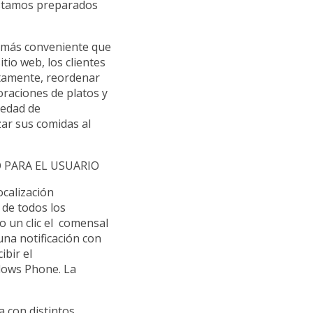
 estamos preparados
s más conveniente que
tio web, los clientes
ctamente, reordenar
oraciones de platos y
iedad de
zar sus comidas al
O PARA EL USUARIO
ocalización
 de todos los
o un clic el comensal
una notificación con
ibir el
ndows Phone. La
a con distintos