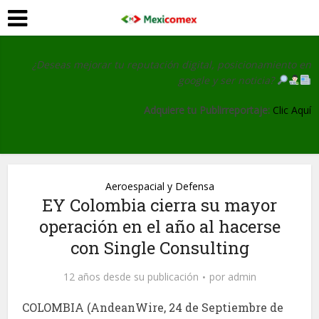
¿Deseas mejorar tu reputación digital, posicionamiento en
google y ser noticia?
Adquiere tu Publirreportaje:
Clic Aquí
Aeroespacial y Defensa
EY Colombia cierra su mayor
operación en el año al hacerse
con Single Consulting
12 años desde su publicación
por
admin
COLOMBIA (AndeanWire, 24 de Septiembre de