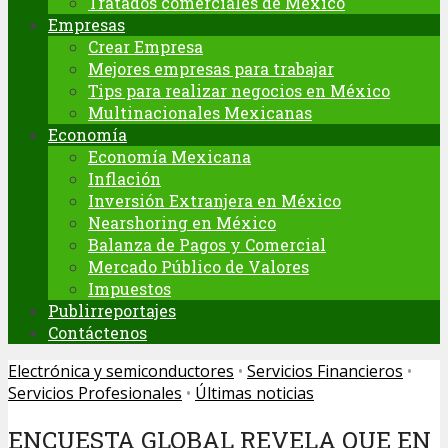
Tratados comerciales de México
Empresas
Crear Empresa
Mejores empresas para trabajar
Tips para realizar negocios en México
Multinacionales Mexicanas
Economía
Economía Mexicana
Inflación
Inversión Extranjera en México
Nearshoring en México
Balanza de Pagos y Comercial
Mercado Público de Valores
Impuestos
Publirreportajes
Contáctenos
Electrónica y semiconductores
•
Servicios Financieros
•
Servicios Profesionales
•
Últimas noticias
ENCUESTA GLOBAL REVELA QUE EN