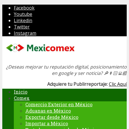
Facebook
Youtube
Linkedin
Twitter
Instagram
¿Deseas mejorar tu reputación digital, posicionamiento
en google y ser noticia?
🔎👨🏻‍💻📰
Adquiere tu Publirreportaje:
Clic Aquí
Inicio
Comex
Comercio Exterior en México
Aduanas en México
Exportar desde México
Importar a México