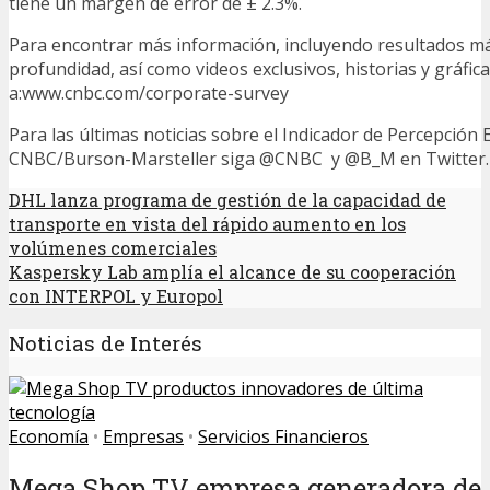
tiene un margen de error de ± 2.3%.
Para encontrar más información, incluyendo resultados má
profundidad, así como videos exclusivos, historias y gráficas
a:www.cnbc.com/corporate-survey
Para las últimas noticias sobre el Indicador de Percepción
CNBC/Burson-Marsteller siga @CNBC y @B_M en Twitter.
DHL lanza programa de gestión de la capacidad de
transporte en vista del rápido aumento en los
volúmenes comerciales
Kaspersky Lab amplía el alcance de su cooperación
con INTERPOL y Europol
Noticias de Interés
Economía
•
Empresas
•
Servicios Financieros
Mega Shop TV empresa generadora de