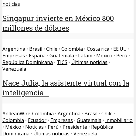
noticias
Singapur invierte en México 800
millones de dólares
Argentina
•
Brasil
•
Chile
•
Colombia
•
Costa rica
•
EE.UU
•
Empresas
•
España
•
Guatemala
•
Latam
•
México
•
Perú
•
República Dominicana
•
TICS
•
Últimas noticias
•
Venezuela
Nace Julia, la asistente virtual con la
inteligencia...
AndeanWire-Colombia
•
Argentina
•
Brasil
•
Chile
•
Colombia
•
Ecuador
•
Empresas
•
Guatemala
•
inmobiliario
•
México
•
Noticias
•
Perú
•
Presidente
•
República
Dominicana
•
Últimas noticias
•
Venezuela