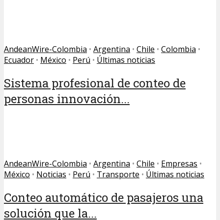
AndeanWire-Colombia
•
Argentina
•
Chile
•
Colombia
•
Ecuador
•
México
•
Perú
•
Últimas noticias
Sistema profesional de conteo de
personas innovación...
AndeanWire-Colombia
•
Argentina
•
Chile
•
Empresas
•
México
•
Noticias
•
Perú
•
Transporte
•
Últimas noticias
Conteo automático de pasajeros una
solución que la...