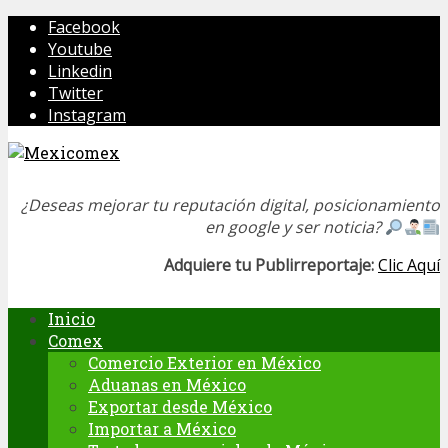
Facebook
Youtube
Linkedin
Twitter
Instagram
¿Deseas mejorar tu reputación digital, posicionamiento
en google y ser noticia?
Adquiere tu Publirreportaje:
Clic Aquí
Inicio
Comex
Comercio Exterior en México
Aduanas en México
Exportar desde México
Importar a México