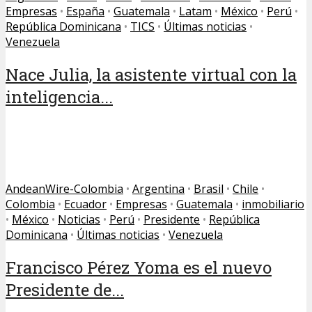
Empresas
•
España
•
Guatemala
•
Latam
•
México
•
Perú
•
República Dominicana
•
TICS
•
Últimas noticias
•
Venezuela
Nace Julia, la asistente virtual con la
inteligencia...
AndeanWire-Colombia
•
Argentina
•
Brasil
•
Chile
•
Colombia
•
Ecuador
•
Empresas
•
Guatemala
•
inmobiliario
•
México
•
Noticias
•
Perú
•
Presidente
•
República
Dominicana
•
Últimas noticias
•
Venezuela
Francisco Pérez Yoma es el nuevo
Presidente de...