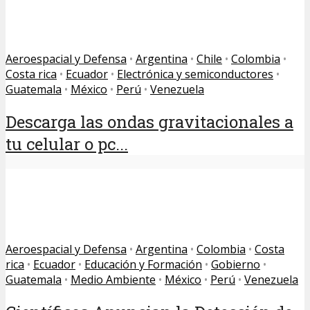
Aeroespacial y Defensa
•
Argentina
•
Chile
•
Colombia
•
Costa rica
•
Ecuador
•
Electrónica y semiconductores
•
Guatemala
•
México
•
Perú
•
Venezuela
Descarga las ondas gravitacionales a
tu celular o pc...
Aeroespacial y Defensa
•
Argentina
•
Colombia
•
Costa
rica
•
Ecuador
•
Educación y Formación
•
Gobierno
•
Guatemala
•
Medio Ambiente
•
México
•
Perú
•
Venezuela