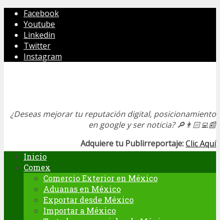
Facebook
Youtube
Linkedin
Twitter
Instagram
¿Deseas mejorar tu reputación digital, posicionamiento
en google y ser noticia?
🔎👨🏻‍💻📰
Adquiere tu Publirreportaje:
Clic Aquí
Inicio
Comex
Comercio Exterior en México
Aduanas en México
Exportar desde México
Importar a México