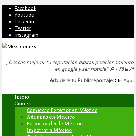
Facebook
Youtube
Linkedin
Twitter
Instagram
¿Deseas mejorar tu reputación digital, posicionamiento
en google y ser noticia?
🔎👨🏻‍💻📰
Adquiere tu Publirreportaje:
Clic Aquí
Inicio
Comex
Comercio Exterior en México
Aduanas en México
Exportar desde México
Importar a México