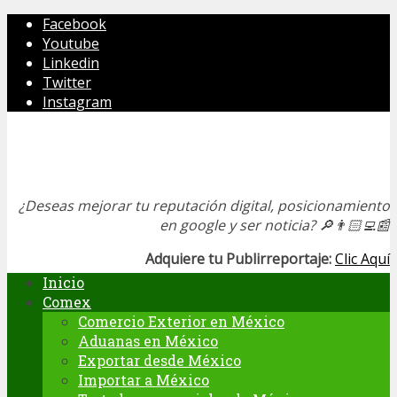
Facebook
Youtube
Linkedin
Twitter
Instagram
¿Deseas mejorar tu reputación digital, posicionamiento
en google y ser noticia?
🔎👨🏻‍💻📰
Adquiere tu Publirreportaje:
Clic Aquí
Inicio
Comex
Comercio Exterior en México
Aduanas en México
Exportar desde México
Importar a México