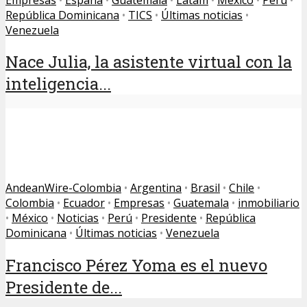
República Dominicana
•
TICS
•
Últimas noticias
•
Venezuela
Nace Julia, la asistente virtual con la
inteligencia...
AndeanWire-Colombia
•
Argentina
•
Brasil
•
Chile
•
Colombia
•
Ecuador
•
Empresas
•
Guatemala
•
inmobiliario
•
México
•
Noticias
•
Perú
•
Presidente
•
República
Dominicana
•
Últimas noticias
•
Venezuela
Francisco Pérez Yoma es el nuevo
Presidente de...