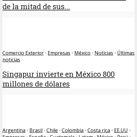
de la mitad de sus...
Comercio Exterior
•
Empresas
•
México
•
Noticias
•
Últimas
noticias
Singapur invierte en México 800
millones de dólares
Argentina
•
Brasil
•
Chile
•
Colombia
•
Costa rica
•
EE.UU
•
Empresas
•
España
•
Guatemala
•
Latam
•
México
•
Perú
•