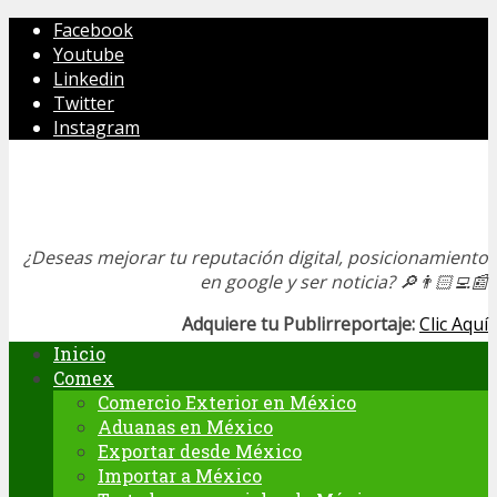
Facebook
Youtube
Linkedin
Twitter
Instagram
¿Deseas mejorar tu reputación digital, posicionamiento
en google y ser noticia?
🔎👨🏻‍💻📰
Adquiere tu Publirreportaje:
Clic Aquí
Inicio
Comex
Comercio Exterior en México
Aduanas en México
Exportar desde México
Importar a México