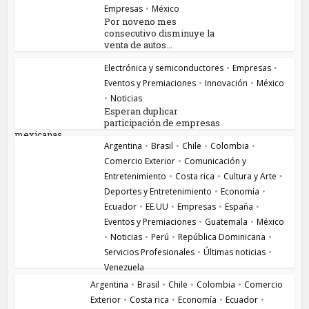
Empresas
•
México
Por noveno mes
consecutivo disminuye la
venta de autos...
Electrónica y semiconductores
•
Empresas
•
Eventos y Premiaciones
•
Innovación
•
México
•
Noticias
Esperan duplicar
participación de empresas
mexicanas...
Argentina
•
Brasil
•
Chile
•
Colombia
•
Comercio Exterior
•
Comunicación y
Entretenimiento
•
Costa rica
•
Cultura y Arte
•
Deportes y Entretenimiento
•
Economía
•
Ecuador
•
EE.UU
•
Empresas
•
España
•
Eventos y Premiaciones
•
Guatemala
•
México
•
Noticias
•
Perú
•
República Dominicana
•
Servicios Profesionales
•
Últimas noticias
•
Venezuela
The Beat Robbers catalogada como una de las
Argentina
•
Brasil
•
Chile
•
Colombia
•
Comercio
mejores...
Exterior
•
Costa rica
•
Economía
•
Ecuador
•