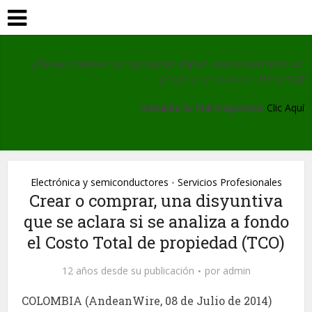
¿Deseas mejorar tu reputación digital, posicionamiento en
google y ser noticia?
🔎👨🏻‍💻📰
Adquiere tu Publirreportaje:
Clic Aquí
Electrónica y semiconductores
Servicios Profesionales
•
Crear o comprar, una disyuntiva
que se aclara si se analiza a fondo
el Costo Total de propiedad (TCO)
12 años desde su publicación
por
admin
COLOMBIA (AndeanWire, 08 de Julio de 2014)