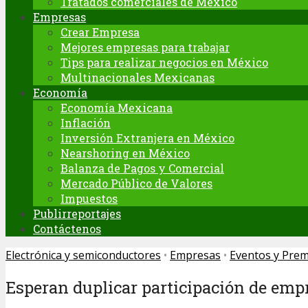
Tratados comerciales de México
Empresas
Crear Empresa
Mejores empresas para trabajar
Tips para realizar negocios en México
Multinacionales Mexicanas
Economía
Economía Mexicana
Inflación
Inversión Extranjera en México
Nearshoring en México
Balanza de Pagos y Comercial
Mercado Público de Valores
Impuestos
Publirreportajes
Contáctenos
Electrónica y semiconductores
•
Empresas
•
Eventos y Prem
Esperan duplicar participación de em