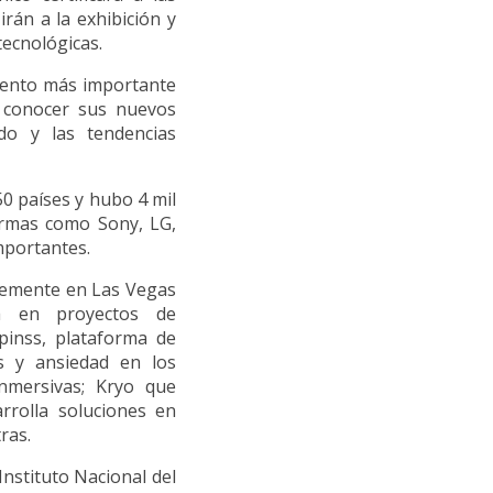
rán a la exhibición y
ecnológicas.
vento más importante
a conocer sus nuevos
do y las tendencias
0 países y hubo 4 mil
irmas como Sony, LG,
mportantes.
temente en Las Vegas
ja en proyectos de
ppinss, plataforma de
és y ansiedad en los
inmersivas; Kryo que
rrolla soluciones en
ras.
Instituto Nacional del