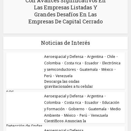
Con Avances Significativos En
Las Empresas Listadas Y
Grandes Desafíos En Las
Empresas De Capital Cerrado
Noticias de Interés
Aeroespacial y Defensa
•
Argentina
•
Chile
•
Colombia
•
Costa rica
•
Ecuador
•
Electrónica
y semiconductores
•
Guatemala
•
México
•
Perú
•
Venezuela
Descarga las ondas
gravitacionales a tu celular
o pc...
Aeroespacial y Defensa
•
Argentina
•
Colombia
•
Costa rica
•
Ecuador
•
Educación
y Formación
•
Gobierno
•
Guatemala
•
Medio
Ambiente
•
México
•
Perú
•
Venezuela
Científicos Anuncian la
Detección de Ondas...
Aeroespacial y Defensa