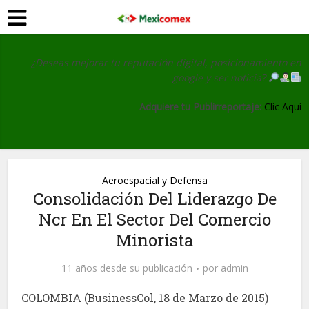
¿Deseas mejorar tu reputación digital, posicionamiento en
google y ser noticia?
Adquiere tu Publirreportaje:
Clic Aquí
Aeroespacial y Defensa
Consolidación Del Liderazgo De
Ncr En El Sector Del Comercio
Minorista
11 años desde su publicación
por
admin
COLOMBIA (BusinessCol, 18 de Marzo de 2015)