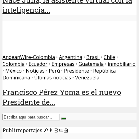
Nace Julia, la asistente virtual con la
inteligencia...
AndeanWire-Colombia
•
Argentina
•
Brasil
•
Chile
•
Colombia
•
Ecuador
•
Empresas
•
Guatemala
•
inmobiliario
•
México
•
Noticias
•
Perú
•
Presidente
•
República
Dominicana
•
Últimas noticias
•
Venezuela
Francisco Pérez Yoma es el nuevo
Presidente de...
Publirreportajes 🔎👨🏻‍💻📰