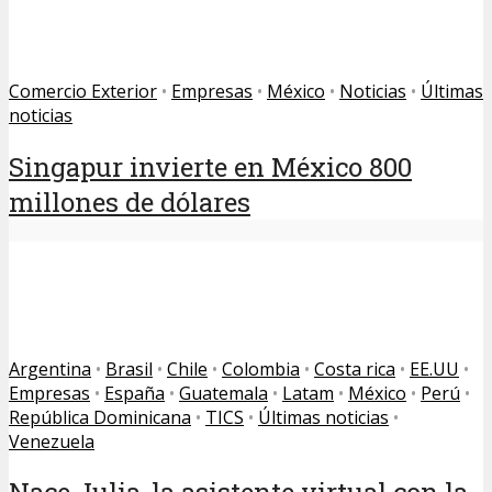
Comercio Exterior
•
Empresas
•
México
•
Noticias
•
Últimas
noticias
Singapur invierte en México 800
millones de dólares
Argentina
•
Brasil
•
Chile
•
Colombia
•
Costa rica
•
EE.UU
•
Empresas
•
España
•
Guatemala
•
Latam
•
México
•
Perú
•
República Dominicana
•
TICS
•
Últimas noticias
•
Venezuela