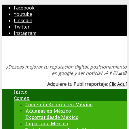
Facebook
Youtube
Linkedin
Twitter
Instagram
¿Deseas mejorar tu reputación digital, posicionamiento
en google y ser noticia?
🔎👨🏻‍💻📰
Adquiere tu Publirreportaje:
Clic Aquí
Inicio
Comex
Comercio Exterior en México
Aduanas en México
Exportar desde México
Importar a México