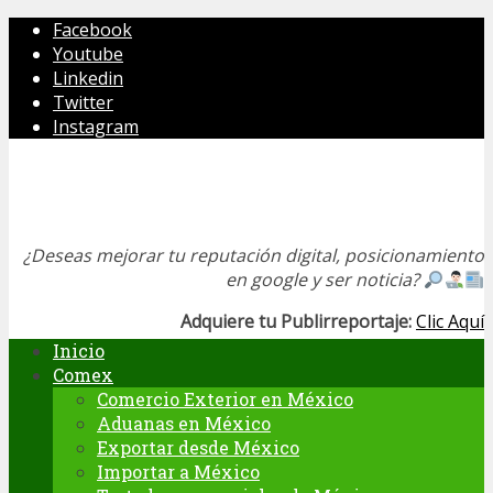
Facebook
Youtube
Linkedin
Twitter
Instagram
¿Deseas mejorar tu reputación digital, posicionamiento
en google y ser noticia?
Adquiere tu Publirreportaje:
Clic Aquí
Inicio
Comex
Comercio Exterior en México
Aduanas en México
Exportar desde México
Importar a México