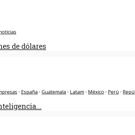
noticias
nes de dólares
mpresas
•
España
•
Guatemala
•
Latam
•
México
•
Perú
•
Repú
nteligencia...