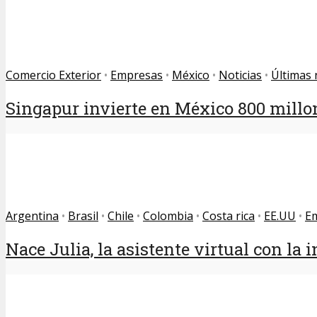
Comercio Exterior
•
Empresas
•
México
•
Noticias
•
Últimas 
Singapur invierte en México 800 millo
Argentina
•
Brasil
•
Chile
•
Colombia
•
Costa rica
•
EE.UU
•
E
Nace Julia, la asistente virtual con la i