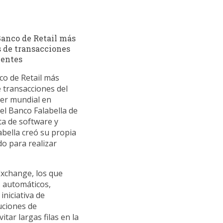
anco de Retail más
s de transacciones
ientes
o de Retail más
 transacciones del
der mundial en
el Banco Falabella de
a de software y
bella creó su propia
do para realizar
Exchange, los que
s automáticos,
niciativa de
uciones de
tar largas filas en la