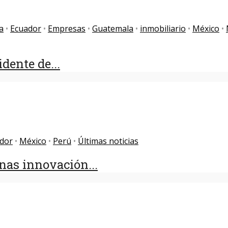
a
•
Ecuador
•
Empresas
•
Guatemala
•
inmobiliario
•
México
•
dente de...
dor
•
México
•
Perú
•
Últimas noticias
nas innovación...