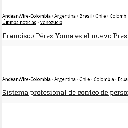
AndeanWire-Colombia
•
Argentina
•
Brasil
•
Chile
•
Colombi
Últimas noticias
•
Venezuela
Francisco Pérez Yoma es el nuevo Presi
AndeanWire-Colombia
•
Argentina
•
Chile
•
Colombia
•
Ecua
Sistema profesional de conteo de perso