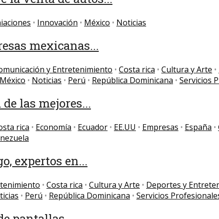
iaciones
•
Innovación
•
México
•
Noticias
resas mexicanas...
omunicación y Entretenimiento
•
Costa rica
•
Cultura y Arte
•
México
•
Noticias
•
Perú
•
República Dominicana
•
Servicios 
de las mejores...
osta rica
•
Economía
•
Ecuador
•
EE.UU
•
Empresas
•
España
•
nezuela
, expertos en...
etenimiento
•
Costa rica
•
Cultura y Arte
•
Deportes y Entrete
icias
•
Perú
•
República Dominicana
•
Servicios Profesionale
e pantallas...