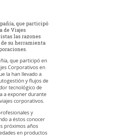
añía, que participó
a de Viajes
istas las razones
o de su herramienta
rporaciones.
ía, que participó en
ajes Corporativos en
e la han llevado a
utogestión y flujos de
dor tecnológico de
ada a exponer durante
viajes corporativos.
profesionales y
endo a éstos conocer
los próximos años
vedades en productos