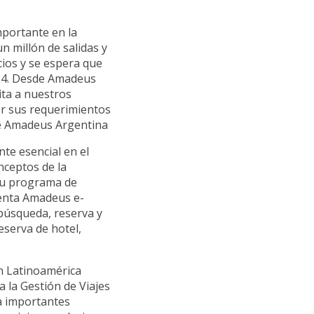
mportante en la
n millón de salidas y
cios y se espera que
024. Desde Amadeus
ta a nuestros
cer sus requerimientos
de Amadeus Argentina
te esencial en el
nceptos de la
su programa de
ienta Amadeus e-
búsqueda, reserva y
eserva de hotel,
en Latinoamérica
a la Gestión de Viajes
a importantes