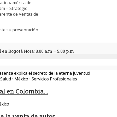
Latinoamérica de
am – Strategic
erente de Ventas de
nte su presentación
l en Bogotá Hora: 8.00 a.m – 5.00 p.m
 Salud
•
México
•
Servicios Profesionales
l en Colombia...
xico
la venta de autos...