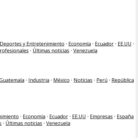
Deportes y Entretenimiento
•
Economía
•
Ecuador
•
EE.UU
•
Profesionales
•
Últimas noticias
•
Venezuela
Guatemala
•
Industria
•
México
•
Noticias
•
Perú
•
República
nimiento
•
Economía
•
Ecuador
•
EE.UU
•
Empresas
•
España
s
•
Últimas noticias
•
Venezuela