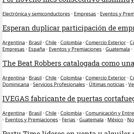
Electrónica y semiconductores
•
Empresas
•
Eventos y Prem
Esperan duplicar participación de emp
Argentina
•
Brasil
•
Chile
•
Colombia
•
Comercio Exterior
•
C
Empresas
•
España
•
Eventos y Premiaciones
•
Guatemala
•
The Beat Robbers catalogada como una 
Argentina
•
Brasil
•
Chile
•
Colombia
•
Comercio Exterior
•
C
Dominicana
•
Servicios Profesionales
•
Últimas noticias
•
Ve
IVEGAS fabricante de puertas cortafuego
Argentina
•
Brasil
•
Chile
•
Colombia
•
Comunicación y Entr
•
Eventos y Premiaciones
•
Ferias
•
Guatemala
•
México
•
Not
Party Time líderes en venta y alquiler d