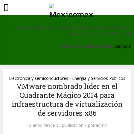
¿Deseas mejorar tu reputación digital, posicionamiento en
google y ser noticia?
🔎👨🏻‍💻📰
Adquiere tu Publirreportaje:
Clic Aquí
Electrónica y semiconductores
Energía y Servicios Públicos
•
VMware nombrado líder en el
Cuadrante Mágico 2014 para
infraestructura de virtualización
de servidores x86
12 años desde su publicación
por
admin