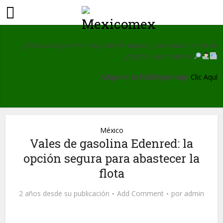
¿Deseas mejorar tu reputación digital, posicionamiento en
google y ser noticia?
Adquiere tu Publirreportaje:
Clic Aquí
México
Vales de gasolina Edenred: la
opción segura para abastecer la
flota
2 años desde su publicación
Add Comment
por
admin