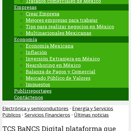
Tratados comerciales de México
Empresas
Crear Empresa
Mejores empresas para trabajar
Tips para realizar negocios en México
Multinacionales Mexicanas
Economía
Economía Mexicana
Inflación
Inversión Extranjera en México
Nearshoring en México
Balanza de Pagos y Comercial
Mercado Público de Valores
Impuestos
Publirreportajes
Contáctenos
Electrónica y semiconductores
•
Energía y Servicios
Públicos
•
Servicios Financieros
•
Últimas noticias
TCS BaNCS Digital plataforma que