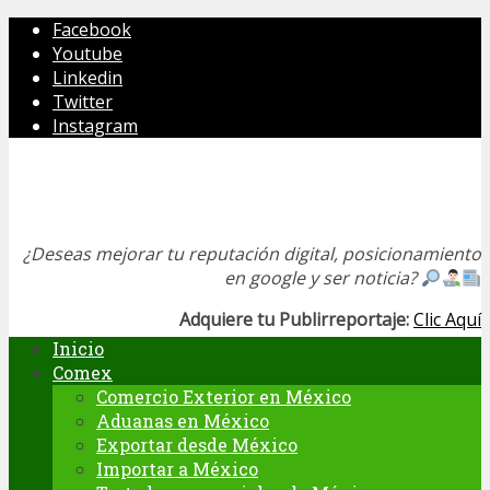
Facebook
Youtube
Linkedin
Twitter
Instagram
¿Deseas mejorar tu reputación digital, posicionamiento
en google y ser noticia?
Adquiere tu Publirreportaje:
Clic Aquí
Inicio
Comex
Comercio Exterior en México
Aduanas en México
Exportar desde México
Importar a México