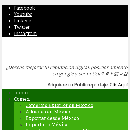
Facebook
Youtube
Linkedin
Twitter
Instagram
¿Deseas mejorar tu reputación digital, posicionamiento
en google y ser noticia?
🔎👨🏻‍💻📰
Adquiere tu Publirreportaje:
Clic Aquí
Inicio
Comex
Comercio Exterior en México
Aduanas en México
Exportar desde México
Importar a México