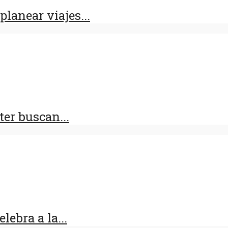
lanear viajes...
er buscan...
lebra a la...