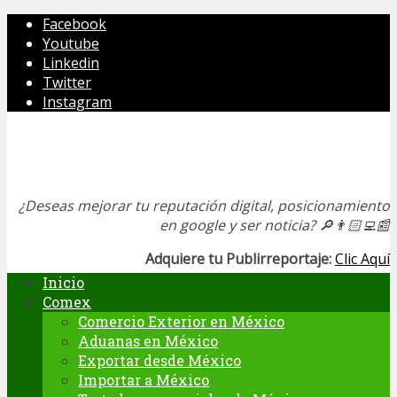
Facebook
Youtube
Linkedin
Twitter
Instagram
¿Deseas mejorar tu reputación digital, posicionamiento
en google y ser noticia?
🔎👨🏻‍💻📰
Adquiere tu Publirreportaje:
Clic Aquí
Inicio
Comex
Comercio Exterior en México
Aduanas en México
Exportar desde México
Importar a México