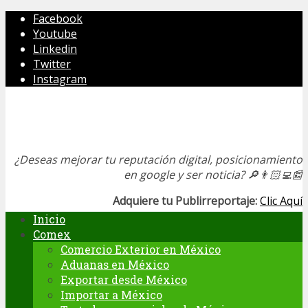
Facebook
Youtube
Linkedin
Twitter
Instagram
¿Deseas mejorar tu reputación digital, posicionamiento
en google y ser noticia?
🔎👨🏻‍💻📰
Adquiere tu Publirreportaje:
Clic Aquí
Inicio
Comex
Comercio Exterior en México
Aduanas en México
Exportar desde México
Importar a México