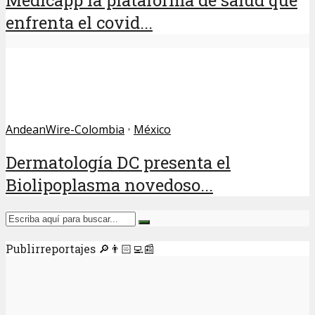
Medicapp la plataforma de salud que
enfrenta el covid...
AndeanWire-Colombia
•
México
Dermatología DC presenta el
Biolipoplasma novedoso...
Publirreportajes 🔎👨🏻‍💻📰