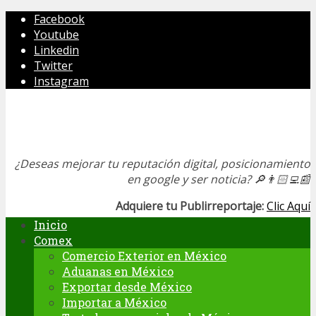
Facebook
Youtube
Linkedin
Twitter
Instagram
¿Deseas mejorar tu reputación digital, posicionamiento
en google y ser noticia?
🔎👨🏻‍💻📰
Adquiere tu Publirreportaje:
Clic Aquí
Inicio
Comex
Comercio Exterior en México
Aduanas en México
Exportar desde México
Importar a México