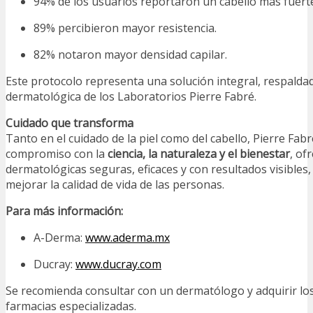
94% de los usuarios reportaron un cabello más fuert
89% percibieron mayor resistencia.
82% notaron mayor densidad capilar.
Este protocolo representa una solución integral, respaldad
dermatológica de los Laboratorios Pierre Fabré.
Cuidado que transforma
Tanto en el cuidado de la piel como del cabello, Pierre Fab
compromiso con la
ciencia, la naturaleza y el bienestar
, of
dermatológicas seguras, eficaces y con resultados visibles
mejorar la calidad de vida de las personas.
Para más información:
A-Derma:
www.aderma.mx
Ducray:
www.ducray.com
Se recomienda consultar con un dermatólogo y adquirir lo
farmacias especializadas.