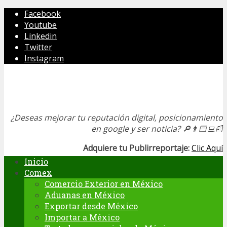
Facebook
Youtube
Linkedin
Twitter
Instagram
¿Deseas mejorar tu reputación digital, posicionamiento
en google y ser noticia?
🔎👨🏻‍💻📰
Adquiere tu Publirreportaje:
Clic Aquí
Inicio
Comex
Comercio Exterior en México
Aduanas en México
Exportar desde México
Importar a México