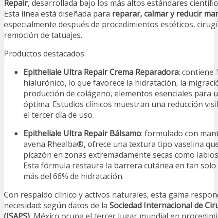
Repair
, desarrollada bajo los más altos estándares científi
Esta línea está diseñada para
reparar, calmar y reducir mar
especialmente después de procedimientos estéticos, cirug
remoción de tatuajes.
Productos destacados:
Epitheliale Ultra Repair Crema Reparadora
: contiene
hialurónico, lo que favorece la hidratación, la migració
producción de colágeno, elementos esenciales para un
óptima. Estudios clínicos muestran una reducción vis
el tercer día de uso.
Epitheliale Ultra Repair Bálsamo
: formulado con man
avena Rhealba®, ofrece una textura tipo vaselina que a
picazón en zonas extremadamente secas como labios,
Esta fórmula restaura la barrera cutánea en tan solo
más del 66% de hidratación.
Con respaldo clínico y activos naturales, esta gama respon
necesidad: según datos de la
Sociedad Internacional de Ciru
(ISAPS)
, México ocupa el tercer lugar mundial en procedimi