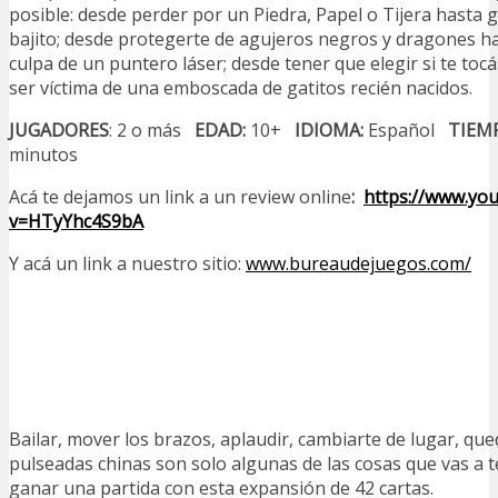
posible: desde perder por un Piedra, Papel o Tijera hasta 
bajito; desde protegerte de agujeros negros y dragones h
culpa de un puntero láser; desde tener que elegir si te tocá
ser víctima de una emboscada de gatitos recién nacidos.
JUGADORES
: 2 o más
EDAD:
10+
IDIOMA:
Español
TIEMP
minutos
Acá te dejamos un link a un review online
:
https://www.yo
v=HTyYhc4S9bA
Y acá un link a nuestro sitio:
www.bureaudejuegos.com/
Bailar, mover los brazos, aplaudir, cambiarte de lugar, que
pulseadas chinas son solo algunas de las cosas que vas a 
ganar una partida con esta expansión de 42 cartas.