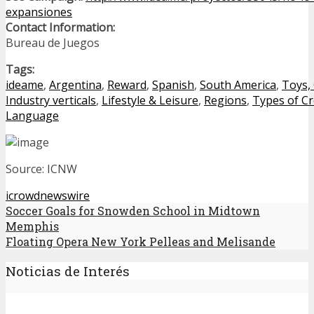
expansiones
Contact Information:
Bureau de Juegos
Tags:
ideame
,
Argentina
,
Reward
,
Spanish
,
South America
,
Toys,
Industry verticals
,
Lifestyle & Leisure
,
Regions
,
Types of C
Language
Source: ICNW
icrowdnewswire
Soccer Goals for Snowden School in Midtown
Memphis
Floating Opera New York Pelleas and Melisande
Noticias de Interés