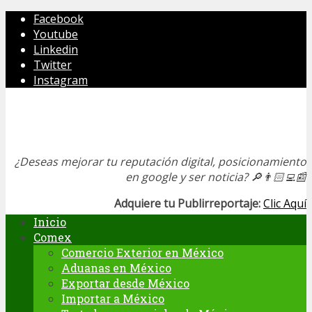
Facebook
Youtube
Linkedin
Twitter
Instagram
¿Deseas mejorar tu reputación digital, posicionamiento
en google y ser noticia?
🔎👨🏻‍💻📰
Adquiere tu Publirreportaje:
Clic Aquí
Inicio
Comex
Comercio Exterior en México
Aduanas en México
Exportar desde México
Importar a México